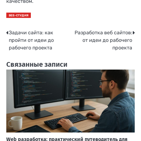
качеством.
ВЕБ-СТУДИЯ
Задачи сайта: как
Разработка веб сайтов:
Навигация
пройти от идеи до
от идеи до рабочего
по
рабочего проекта
проекта
записям
Связанные записи
Web разработка: практический путеводитель для